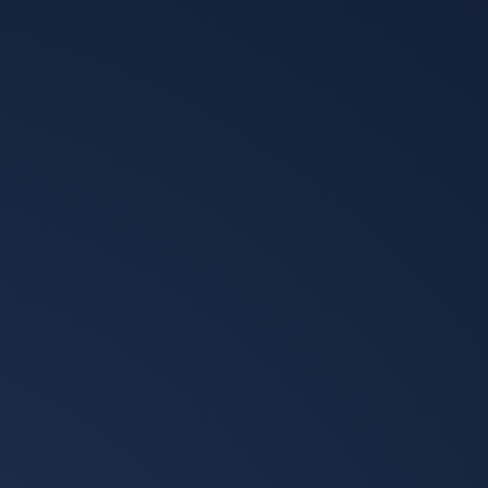
西亚拉引领历史重演，印度对阵突尼斯再掀进
标签列表
攻狂潮
关注我们
扫一扫关注我们，了解最新精彩内容