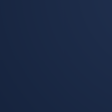
这场比赛，清晰地照出了勇士王朝基石下的裂痕：
及对巨星临场状态的绝对依赖，爵士则像一面冰冷
迹。
涅槃与黄昏：一场标志性的权力交接
这场“粉碎”，远不止于一轮系列赛的终结，它具有
对爵士而言，这是“涅槃”，他们挣脱了“常规赛球
的建队模式，在最高舞台上拥有撕碎华丽王朝的骇
完成了向关键领袖的蜕变，整支球队的气质完成了从