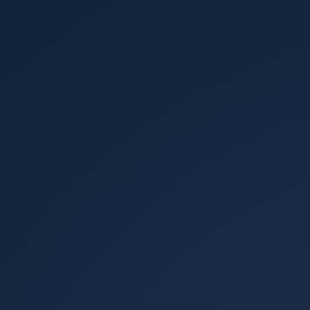
爵士的胜利，是精密机器对华丽艺术的碾压，整场
守的禁区成为“禁飞区”，他的存在感不仅在于一
罗伊斯·奥尼尔、博扬·博格达诺维奇等一众悍将
以生存的传球空间，将水花兄弟习惯的“穿花蝴蝶”
进攻端，爵士将“合理”二字刻入骨髓，多诺万·米
篮球在最合理的时机传到最合理的位置，全员分享
他们用最古典的挡拆发起，衍生出最现代的进攻空
攻防节拍中，这不仅是战术胜利，更是篮球哲学的
王朝裂痕：勇士神话的脆弱底色
反观勇士，往日行云流水的“勇三疯”未能降临，取
涯最严酷的“重点照顾”，爵士的防守如影随形，
能，克莱·汤普森未能等来佛光普照，在高压防守