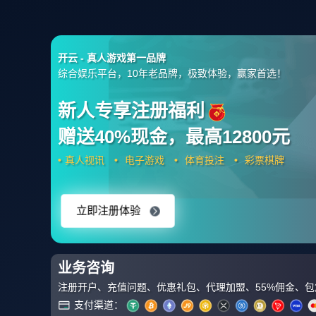
首页
球队新闻
正文
首页
球队新闻
体坛
开云体育官方网站-狂野高原
丧钟
开云体育
阅读：209
2026-02-03 21:00:09
评论
盐湖城的高原之夜，空气稀薄，声浪却稠密如铁，
摧枯拉朽的胜利，将金州勇士的王座劈开裂痕，昂
场足以重写联盟权力秩序的“焦点歼灭战”，爵士
解构，一场属于团队篮球的“涅槃”，映照着巨星王朝
高原堡垒：铁血体系的终极形态