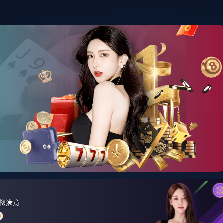
热点
战术解读
深度策划
碾碎王者余晖，爵士如何让勇士王朝听见
：0
终场蜂鸣器撕裂喧嚣，记分牌冰冷地定格——犹他爵士以一场
首踏入总决赛的门槛，这绝非一场普通的“西决生死战”，而是一
用钢铁般的集体意志与战术执行力，完成了一次对王朝美学的野蛮
的“黄昏”。