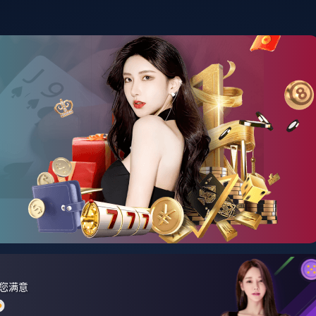
热点
战术解读
深度策划
荣，瞩目中东欧
：0
10日河南省武术特色学校比赛在南阳师院闭幕，来自全省65个代
赛中喜获丰收。