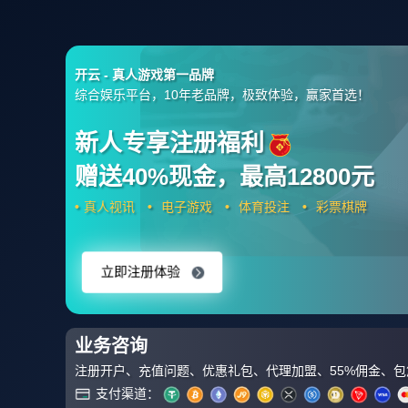
首页
球队新闻
正文
首页
球队新闻
体坛
开云体育在线-俄罗斯队斩获殊
开云体育
阅读：456
2025-07-31 07:55:04
评论
南阳教育网讯 （记者 王真 通讯员 邢克）5月
表队的756名运动员参加了比赛，南阳市六小在比