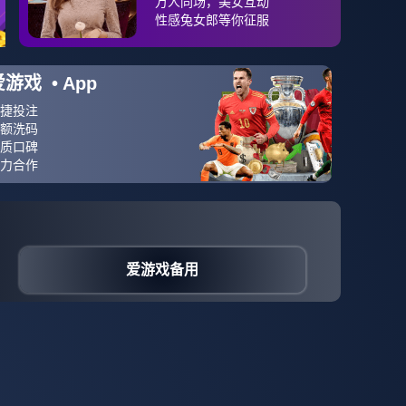
开云体育平台APP-关于奥萨苏纳豪取胜利，提升士气的信息
最近发表
开云体育入口-冷与热的极致碰撞，当红色
闪电撕裂非洲雄鹰，托纳利用足球写就宿命的
开云体育APP下载-冰与火之歌，2026世界
唯一
杯A组，冰岛冰封保加利亚，穆西亚拉独舞破
开云APP-节奏之王的绝唱，莫德里奇掌控
局
下的2026世界杯C组生死战，伊朗如何在绝境
开云官方app入口-东方武士与喀尔巴阡雄鹰
中颠覆韩国
的碰撞，京多安在2026世界杯F组的命运交响
开云体育入口-预言中的裂痕，当2026世界
曲
杯的南美之魂碾过非洲雄鹰—E组唯一一场非
开云体育-孤勇者之路，2026世界杯E组关键
典型胜利的内马尔密码
战，坎塞洛一剑封喉，智利力克泰国锁定出线
开云官方app入口-这是一篇为您定制的文
章，结合了您指定的关键词与唯一性的戏剧张
开云体育在线-一剑封喉，塔雷米书写葡萄
力
牙魂，绝杀印度问鼎世界杯之巅
开云体育下载-北国寒夜淬真金，郭艾伦用
一场鏖战，为辽宁篮球的唯一写下注脚
开云体育官方网站-风沙吞噬蓝衣，2026世