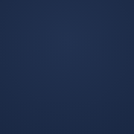
奖，
优胜奖。
课堂、进入课间操，得到了广大家长和社会的认可。参赛的1
比赛他们每天早上6点到校训练，下午放学后练习到7点，不管刮
人哭过、想放弃过但在老师和家长的鼓励下他们坚持到了最
自苦寒来宝剑锋从磨砺出”。
可以去百度分享获取分享代码输入这里。
注作者和来源；2.本站的原创文章，请转载时务必注明文章作者和来
者投稿可能会经我们编辑修改或补充。