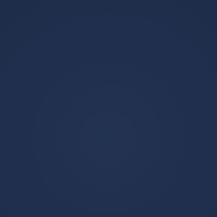
阵型彻底撕裂，他的存在，迫使马竞的边前卫和边后
卫不敢肆意前压，无形中削弱了马竞的整体压迫强
度，他就像一枚钉在马竞战术版图上的钉子，让西蒙
尼的“铁幕”不得不为自己留下一道谨慎的缝隙。
攻防一体：超规格的现代边路答案。
阿什拉夫的价值
还在于其巨大的战术弹性，他能完美执行防守任务，