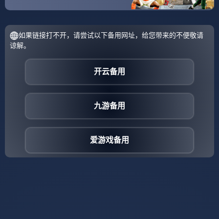
终极武器：绝对速度与纵深冲刺。
马竞的压迫体系强
大，但并非无懈可击，其边后卫助攻后留下的身后空
档，是理论上的致命弱点，能利用这一弱点的球员凤
毛麟角，因为它需要
从静止到爆发的瞬间提速能力，
以及持续数十米冲刺的强悍体能。
阿什拉夫，正是足
坛少数拥有这种“核武器”级别冲刺能力的球员，一旦阿
根廷后场完成一次艰难的解围或抢断，并能迅速将球
转移到阿什拉夫脚下，他就能将比赛瞬间从马竞的半
场攻防演练,转变为对马竞禁区的直接冲锋。
战术智慧：从边路囚徒到反击起点。
阿什拉夫的角色
不仅是终点，更是起点，在阵地战中，他会故意吸引
马竞的压迫重心，随后与中场进行一次快速的撞墙配
合，便能个人带球长驱直入，将马竞精心布置的防守