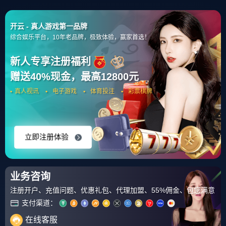
首页
深度策划
正文
开云体育-铁血围城与利刃出鞘，马竞的高位压迫如何
炼成，阿什拉夫又何以成为破局密钥？
开云体育
阅读：224
2026-02-06 18:10:11
卡尔德隆的基因，如今在万达大都会球场的每一寸草皮下搏
动，迭戈·西蒙尼为马德里竞技锻造的，不仅是一种战术，更
是一种生存哲学：
极致的、窒息式的整体防守压迫。
而当这
支以“强压”为生存信条的球队，在欧冠的舞台上遭遇由梅西、
迪马利亚等天才驱动的、灵动而富有创造力的阿根廷进攻核
心群时，一场教科书般的“体系对抗天赋”的战役轰然上演，令
人意外的是，这场战术博弈的胜负手中，最耀眼的名字并非
绞杀中场，也不是锋线尖刀，而是多特蒙德阵中那把来自摩
洛哥的飞翼——
阿什拉夫·哈基米。