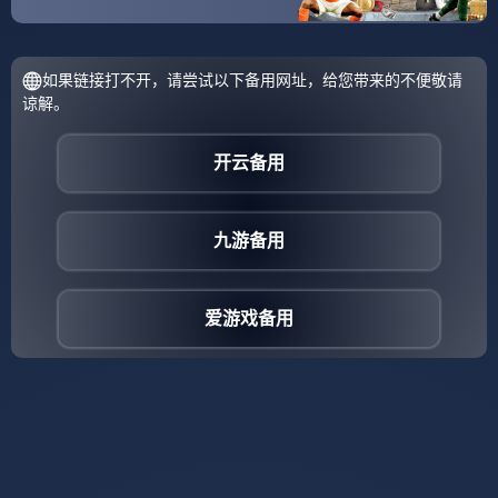
而阿圭罗刷新纪录,则是对“唯一性”的另一个生动注脚，纪录本
身就是对“不可复制”的度量——每一项纪录，都意味着在某个
维度上，这个人做到了前无古人的事情，阿圭罗的纪录之所
以尤为珍贵，是因为它并非来自“累积型”的稳定发挥，而是诞
生于“爆发型”的极限突破。
他的纪录,依赖的是他独一无二的身体素质、技术特点与球场