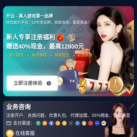
首页
深度策划
正文
开云体育APP下载-绝杀波兰，皇马的命运之夜，福登
扛起布拉格之魂
开云体育
阅读：178
2026-05-20 10:35:29
这不是一场普通的欧冠小组赛。
当皇马踏上波兰华沙国家体育场的草皮时，没有人会想到，
这样一个看似寻常的夜晚,会写下一段传奇。
波兰的夜晚寒冷而潮湿，风从维斯瓦河上吹来，带着一丝咸
涩的味道，华沙国家体育场里，波兰球迷用红色的围巾和震
天的歌声，企图把银河战舰吞没，是的，这里不是伯纳乌，
这里是敌人的堡垒,是波兰人的圣殿。
比赛的开局如所有人预料：皇马控球，波兰防守反击，但第2