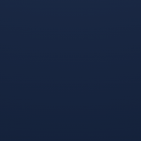
而波兰人永远不会忘记那个夜晚——不是因为伤心的绝杀，
而是因为他们见证了一个少年，如何用不屈的意志,从绝望中
杀出一条血路。
这不是一场普通的欧冠小组赛。
这是福登的封神之夜。
这是皇马绝杀波兰的传奇之夜。
1.本站遵循行业规范，任何转载的稿件都会明确标注作者和来源；2.
本站的原创文章，请转载时务必注明文章作者和来源，不尊重原创
的行为开云体育将追究责任；3.作者投稿可能会经我们编辑修改或补
充。
相关文章