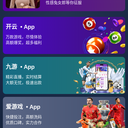
关键词，我构思了一个既能突出事
里奇掌控下的2026世界杯C组生死
件冲击力，又能深入挖掘唯一性内
战，伊朗如何在绝境中颠覆韩国
涵的标题
开云体育-孤勇者之路，2026世界
开云体育下载-北国寒夜淬真金，
杯E组关键战，坎塞洛一剑封喉，
郭艾伦用一场鏖战，为辽宁篮球的
智利力克泰国锁定出线
唯一写下注脚
开云体育官网-绝杀2026，当登贝
开云体育登录-唯一之战，当中国
莱的弧线撕裂首尔夜空，伊朗在C
队的坚韧撞上李梓嘉的火焰，赛场
组书写唯一的神话
沸腾成永恒