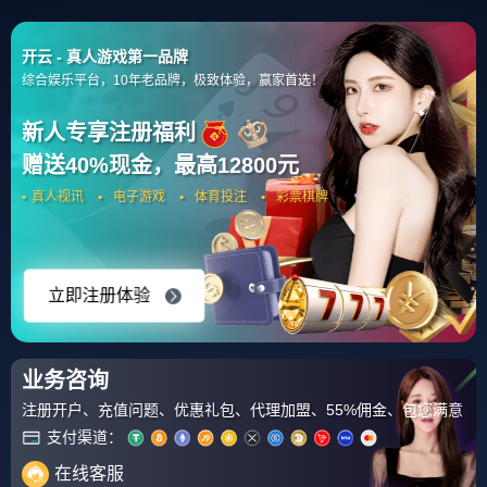
首页
深度策划
正文
开云APP-赫塔菲告捷，连战连胜状态持续的简单介绍
开云体育
阅读：469
2025-06-30 15:05:25
1、近期斩获3连胜，联赛和欧战双线告捷，竞技状态越来越
好近3场赛事合计斩获8球，球队近期进攻火力相比之前提升
很大拉卡泽特。