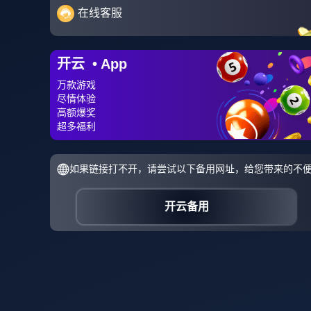
本场LGD先打破局面，但随后inSec人马吹响反
入不可击杀的状态。双方僵持到32分钟，inSec
爵，虽然随后男爵节奏被打乱，但SHR还是在最后关
与Bvoy则各取下7个击杀。
GT(胜) vs SAT
双方前期展开大乱斗，随后以均势进入到中期。
平也渐渐朝他们倾斜，28分钟，GT打出1换4直奔
上单被抓的机会冲上高地，但还是冲击基地失败。直到
成功。这一幕似曾相识，只因配合默契。
VG vs LD(胜)
双方较为平稳地过度到了中期，依托希维尔和沙皇
钟，LD冒着极大的风险强拿男爵，并靠巴德的隧道