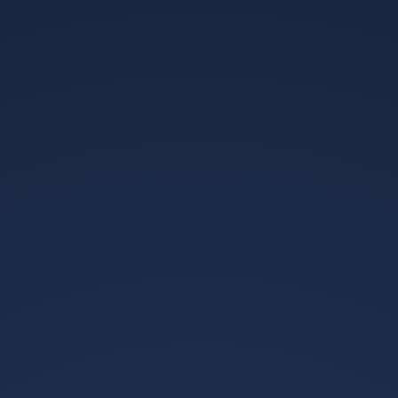
刀妹各带一路，NB无法应对这样的131分推，三路高地塔被全
进，拿下比赛。
，直到15分钟的小龙团，YM犯下诸多失误，被Snake打出0
手中路，比赛随之进入碾压局。28分钟YM拿下火龙试图积累翻盘
次ACE后，拿下比赛。
陷入劣势，中下两路都不容乐观。但尽管前期IM人头数大幅
补刀暂稳了节奏。中后期，老鼠和吸血鬼已经成长为终极bos
第二条大龙打出一波0换3，直接结束掉了比赛。