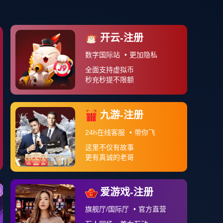
搜索
排行榜
热门文章
最多评论
随机文章
开云平台-皇马主场大胜，C罗再次完美表现
开云体育官网-英格兰名将集体亮相，赛场上掀起热潮的简单介绍
开云体育官方网站-阿尔勒大将军瓦尔德新帅上任，重塑雄风的简单介绍
开云体育官网-武里南联爆冷取胜，淘汰亚冠强队的简单介绍
开云体育-爵士队连败不绝，西部前五隐现危机的简单介绍
开云体育官方网站-世俱杯前瞻：弗拉门戈与对手交锋看点的简单介绍
开云APP-关于试金石之战，谁能浴火重生？的信息
开云体育下载-关于丹麦球员温布利头球绝杀挽救比利时英格兰晋级欧冠八强的信息