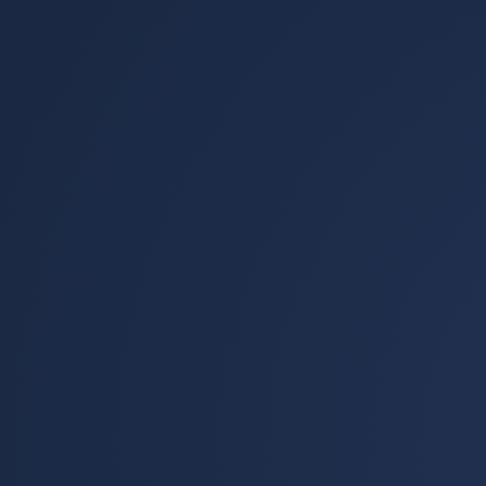
TBG今日再次爆发惊人能量，在前期三路开花，