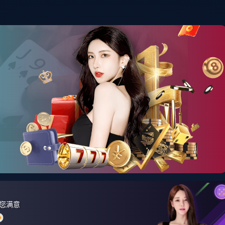
热点
战术解读
深度策划
k拿下关键大龙宿命之战小组赛，点燃全场
：0
立即来到中路施压，大招劝退对手后推塔成功——这一套路在本
然组织了一波41分推，但上下两路都遭到击杀，iG至此全线落
iG想放手一搏，被Scout打出四杀，EDG一波结束比赛。