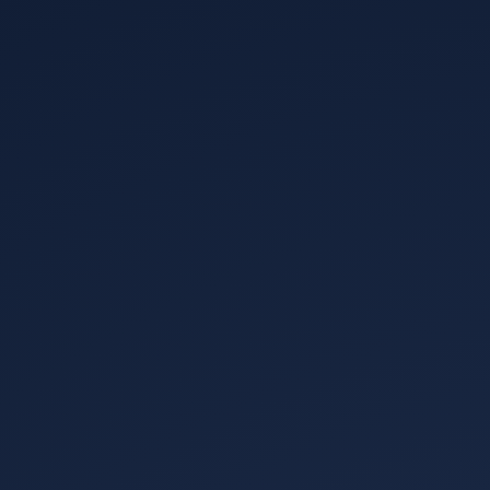
斗，被LD巴德大中四人，LD一换四并靠男爵Buff
RNG(胜) vs OMG
换线阶段结束后，RNG下路组合快一步上线，迅速压
被强杀，发育大幅度落后。但OMG整体还能一战，
势，最终打出团灭拿下男爵，随后RNG在推进中
IM (胜) vs TBG
在这场持久战中，双方中前期都没抓到什么机会，
大龙。IM随后守住了TBG的推进，并在后续的比赛
势之后，两队在上路进行终极决战，IM阵容在大后
WE (胜) vs NB
双方战至30分钟仍旧难解难分，直到31分钟，WE