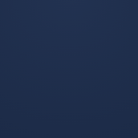
3，装备豪华。通过完美的控制衔接，锤石和雷克塞给双C创造了完
连破OMG三路高地，以摧枯拉朽之势结束了比赛。
都抓紧每分每秒发育。直到22分钟，双方争夺火龙团战爆
将WE团灭，再取大龙。这一波之后，WE开始全面陷入劣势，经
m的大龙，为WE续命一口，但这仅仅是续命却没有彻底逆转战局。后
rush掉大龙再击杀掉残血的大树，失去唯一坦克的WE无法再抵
M妖姬和男枪撑起了一片天。来到中期，NB也通过几次不错
难解，维克托的装备也一直落后难打伤害。29分钟，打完大龙的
哪知男枪和乐芙兰的爆发逆天，瞬秒NB。NB大势已去，YM集结