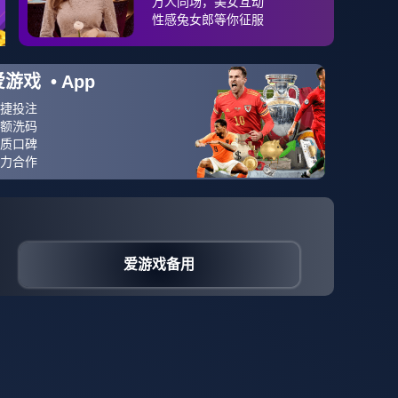
开云体育平台APP-关于奥萨苏纳豪取胜利，提升士气的信息
最近发表
开云体育入口-预言中的裂痕，当2026世界
杯的南美之魂碾过非洲雄鹰—E组唯一一场非
开云体育-孤勇者之路，2026世界杯E组关键
典型胜利的内马尔密码
战，坎塞洛一剑封喉，智利力克泰国锁定出线
开云官方app入口-这是一篇为您定制的文
章，结合了您指定的关键词与唯一性的戏剧张
开云体育在线-一剑封喉，塔雷米书写葡萄
力
牙魂，绝杀印度问鼎世界杯之巅
开云体育下载-北国寒夜淬真金，郭艾伦用
一场鏖战，为辽宁篮球的唯一写下注脚
开云体育官方网站-风沙吞噬蓝衣，2026世
界杯G组焦点战，伊朗铁骑碾压意大利，莱万
开云体育官方网站-控球之魂，2026世界杯F
多夫斯基以一人之力定义非典型王者
组，日本以唯一方式完胜德国，姆巴佩独木难
开云体育官网-绝杀2026，当登贝莱的弧线
支
撕裂首尔夜空，伊朗在C组书写唯一的神话
开云体育下载-中场时钟，布罗佐维奇如何
用节奏掌控改写G组命运
开云体育登录-唯一之战，当中国队的坚韧