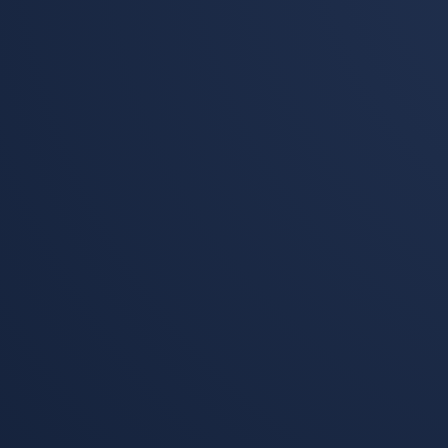
与瞬息万变的智慧，王皓从未触球，却点燃了整片
巴的战场上，永远烙下了一记来自东方的、清脆的“