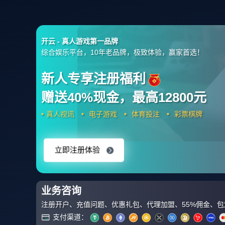
首页
体坛热点
正文
首页
球队新闻
体坛
开云体育下载-绿茵场上的银球
开云体育
阅读：199
2026-03-28 13:33:29
评论
里斯本的光明球场从未见过这样的夜晚，当电子记
把九十分钟熬成一锅滚烫的钢水，补时第三分钟，
粘稠的夜空中悬浮,仿佛一片濒临爆破的沉默之海。
他来了。
没有预告，没有聚光灯的追逐，一个穿着中国队红
皓，他左手握着熟悉的红双喜球拍，右手掌心，一
裁判的哨音僵在唇边，球员们奔袭的脚步陷入无形
手，轻轻掂了掂那颗仅重2.7克的赛璐珞小球，