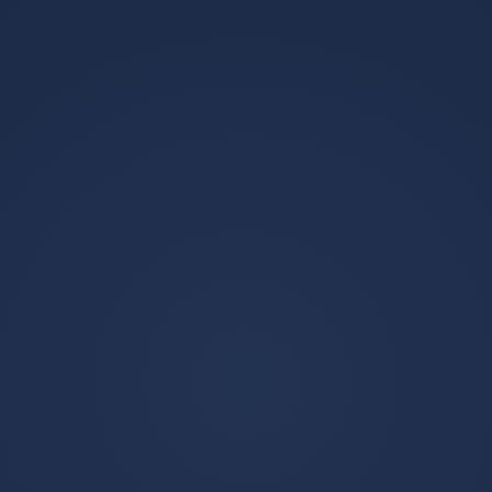
如同乒乓对拉；葡萄牙的拦截则带了削球的柔韧与反撕的决
被重新编程,球场无形中扩展出长与宽的无限维度。
卫一记跨越半场的长传，本应是一次绝望的尝试，但足球在空中飞
万背对球门，面对来球，他没有停球，也没有头槌，在所有人
正手爆冲的凌空抽击，将炮弹般的足球“叩”向球门！葡萄牙门将
尖前十厘米处炸入网窝！球进的刹那，王皓轻轻点了点头，仿
走向王皓，围成半个圆圈，沉默地、郑重地，如同弟子向宗师
看了看自己脚下的足球，最终伸出右手，两只分别主宰过小球与
。
火焰，那是一道更本质的竞技之光——关于精准、预判、勇气