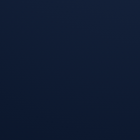
开云体育入口-预言中的裂痕，
开云体育官方网站-风沙
当2026世界杯的南美之魂碾过
衣，2026世界杯G组焦
非洲雄鹰—E组唯一一场非典
伊朗铁骑碾压意大利，
型胜利的内马尔密码
夫斯基以一人之力定义
王者
开云体育平台APP-汉江风暴席
开云体育官网-当唯一在
卷欧陆，2026世界杯C组，韩
撕裂，格列兹曼的舞步
国以血性之名击碎欧洲红魔，
支东欧铁军的华丽复
发表评论
贝林厄姆的致命一击却成永恒
悲壮