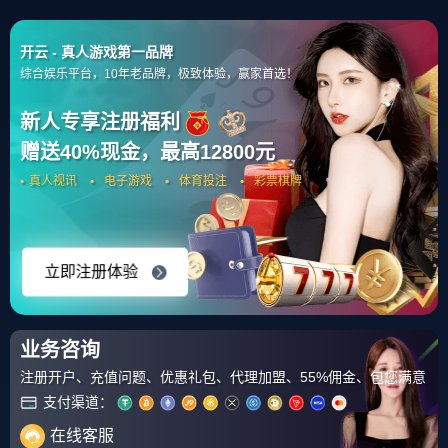
首页
体坛热点
正文
开云体育在线-总决赛预测：谁能笑到最后，夺得最后
的胜利？的简单介绍
开云体育
阅读：500
2025-06-27 21:55:11
故意输给加泰罗尼亚联队，故意装出执教水平很水，以低调
出战世界杯，麻痹各路列强，这太聪明了，为了阿根廷最后
的胜利，马拉多纳真是用心良苦，佩服，南非世界杯当大家
在淘汰赛遭遇阿根廷之时，猛然觉醒，但为时太晚了，此时
谁还能抵挡渐入佳境的阿根廷战车前进脚步呢，马大帅笑到
最后了；笑，更是一种对未来的信心它告诉我们，即使现在
遇到了困难，只要我们坚持下去，总有一天会迎来成功的时
刻真正的成功者，他们不仅仅满足于眼前的胜利，更期待未
来更大的成就这种对未来充满信心的态度，是他们能够坚持
下去的重要原因之一笑，还是一种对生活的热爱它让我们在