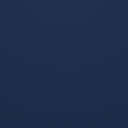
到最后，取得最终的胜利接下来让我们仔细分析一下在刚刚
结束的CBA半决赛，浙江广厦艰难取胜上海男篮，上海队未
能抓住机会，让胜利的果实从手中溜走，虽然浙江广厦横扫
上海男篮，但是为此，他们也付出了惨痛的代价，尤其是胡
金秋和赵岩昊两员大将的；德国男乒在这场对决中笑到了最
后，比赛结果是德国男乒3比2战胜日本男乒比赛具体过程如
下第一局德国男乒以11比9险胜日本男乒，为比赛奠定了良好
的开局第二局日本男乒迅速调整状态，以11比8扳回一局，双
方战成1比1平第三局德国男乒再次占据优势，以11比9赢得这
一局，将比分改写为2比1。