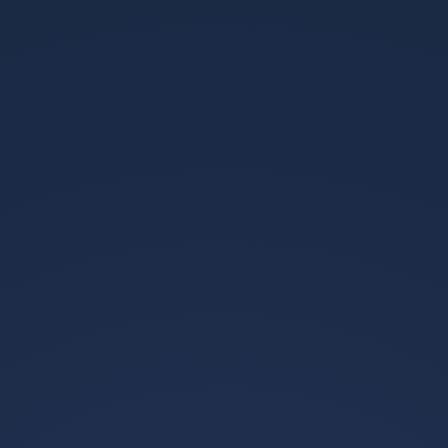
的感觉，因为这支球队的整体实力非常强，球队拥有目前世
界上炙手可热一些球员，如鲁尼兰帕德费迪南德等这也是小
贝的最后一届世界杯，我希望英格兰队有所收获，我不希望
看到小贝流泪了3西班牙队 夺冠指数85 18连胜，西班牙队创
造了历；也是播求能够在这场终极对决中笑到最后的关键因
素综上所述，播求在这场终极对决中更有可能笑到最后当
然，比赛结果受到很多因素的影响，包括选手的状态战术安
排等等但从技术和经验方面来看，播求具备更大的优势，因
此他更有可能在这场比赛中取得胜利。
除了解说黄大仙之外，其他解说以及主播的预测，都纷纷表
示看好成都AG超玩会，看好成都AG超玩会打进总决赛KPL解
说一哥瓶子更是直接表示，有AG就选AG，没AG就选E星瓶
子甚至发文表示，如果AG夺冠，将在直播间抽红包解说瓶子