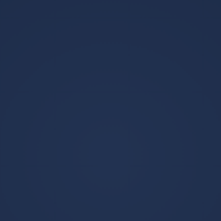
的立场，早已经暴露无疑了，AG真爱粉从他们的预测当中，
成都AG超玩；我认为NBA火箭雷霆抢七比赛中，火箭会笑到
最后，从总体实力看，火箭的实力要强于雷霆，而且火箭还
拥有哈登，威少两名巨星，而雷霆只有保罗一名巨星在上一
场比赛中，最后由于威少的失误导致了火箭输掉了比赛，进
入抢七环节，上一场比赛中，可以看出威少的状态低迷，出
现了7次失误，而最后的失误也导致了。
会师西决勇士队与火箭队谁会笑到最后NBA名嘴预测完整版
出炉 尘埃落定经过一个多月的厮杀，火箭队与勇士队不负众
望杀入西部决赛，花开两朵，咱们各表一枝，首先是坐镇主
场的火箭队凭借保罗10投8中的三分球与全场狂砍41分10助
攻7篮板0失误的完美数据以112102十分之差战胜爵士，大比
分41晋级。
我认为总决赛辽宁男篮与浙江广厦的对决中，辽宁男篮会笑