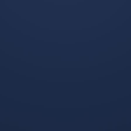
赛一场对阿森纳的足总杯踢得精彩但没能赢下来不算什么，主场输
那场比赛有两次漏判，但结果已经不可更改输给谢菲联可太伤
顿，尽管看上去对手不算很强，曼联也已经不敢。
的头球将比分锁定在31维拉的前锋沃特金斯在比赛最后时刻因
主帅索尔斯克亚虽然多次公开表示同城球队曼城夺冠已无悬
不会面对蓝色派对”曼联在6日晚刚客场与罗马。
级联赛史上第一位在两场比赛射入四球的球员，他在森林一战中射入四
5 比1大胜埃弗顿19992000 赛季中索尔斯克亚在20场首发
态不佳，他离开曼联的问题不可避免地成为。
基恩包办两粒入球愤怒的维埃拉故意用头撞击基恩，被红牌罚下5 2