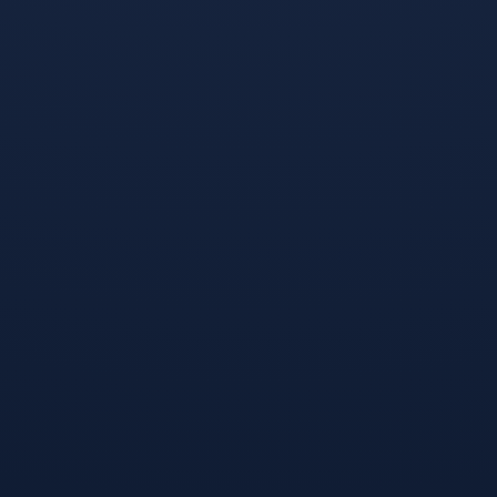
损，90分钟里0比1落后，且对手还有数次锁定胜局的机会奇迹在
后让谢林汉姆和索尔斯克亚破门得手，曼联缔造了。
可以去百度分享获取分享代码输入这里。
注作者和来源；2.本站的原创文章，请转载时务必注明文章作者和来
者投稿可能会经我们编辑修改或补充。
的冰与
开云体育官网-永恒之城的黄
开云体育平台APP-唯一之战，
术革命
昏，塞维利亚的黎明，门迪一
2026世界杯H组，瑞典风暴横
剑封喉，逆转罗马的英雄史诗
扫阿联酋，孙兴慜以一人之力
定义绿茵诗篇