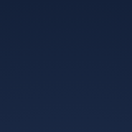
当年天下足球做过一期在英超的法国人，阿森纳的维尔。