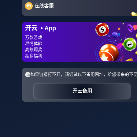
取得第八场连胜换句话来说，曼联曾经的超级替补
在这八场比赛里，曼联球员一共打入22球，仅丢
4、从实力对比来看，两队的前锋线都相当强大阿
攻势，而曼联则主要依靠范尼一人，显得有些孤单
进过球，而弗兰索尔斯克亚更多是起到辅助作用，
5、好的状况是，索尔斯克亚激活了博格巴，卢卡
端，至于索尔斯克亚能不能取得曼联的长期稳定帅
纳，切尔西，曼城时有怎样的表现自索尔斯克亚上
6、2003年3月，曼联客场22战平阿森纳，比
总处罚，错失了之后的足总杯决赛同年9月，曼联
意击打范尼同一场比赛中，范尼还曾诱骗维埃拉吃到红
7、0304小贝远走皇马，接替小贝七号的是个葡
不入，加之索尔斯克亚伤病不断，里奥因为尿检被