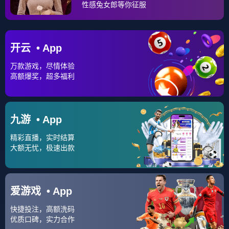
伦纳德休战并没有影响马刺的发挥，阿尔德里奇不再沦
为软蛋，米尔斯和西蒙斯两大替补用极高的效率值让火箭众
将吃尽苦头，找到火箭命门的马刺最终在丰田中心结束系列
赛，与勇士会师争夺总决赛名额，小分总算打出。来到东
部，凯尔特人和奇才的系列赛依然扣人心弦，两队在各自捍
卫主场的情况下，面临背水一战的奇才能否将比赛拖入抢七
呢？