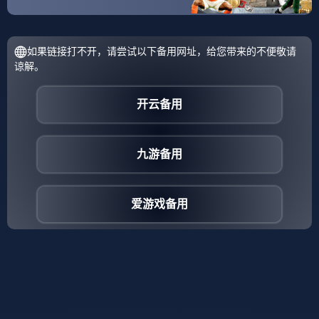
之前已经提到以赛亚·托马斯已经陷入奇才的围追堵截之
中，天王山之战所幸布拉德利及时站出来，加上斯马特和罗
齐尔等外线大闸的铁血防守，让奇才外线双枪沃尔和比尔发
挥失常，绿衫军再度取得大比分的领先。受到脚踝伤势影响
的马基夫·莫里斯也被克劳德彻底封死，奇才大败也就不可避
免。
奇才擅于转换进攻，尤其是成功防住对手后，沃尔和比
尔的推进速度极快，往往无需落入阵地战就能完成进攻并取