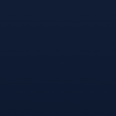
充。
相关文章
开云下载-2026，丹麦的冰与火复
开云体育官网-永恒之城的黄昏，
仇—维尼修斯与战术革命的完美融
塞维利亚的黎明，门迪一剑封喉，
合
逆转罗马的英雄史诗
开云体育平台APP-唯一之战，202
开云体育-卢赛尔的幽灵，当2026
6世界杯H组，瑞典风暴横扫阿联
的绝杀，让历史在时区缝隙中倒带
酋，孙兴慜以一人之力定义绿茵诗