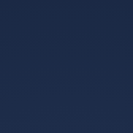
亚特兰大梦想（Atlanta Dream）
上赛季常规赛排名：联盟第6
预计赛季排名：联盟第9
亚特兰大梦想本赛季继续由迈克·库珀执掌，此君曾率领
洛杉矶火花在本世纪初将四连霸的休斯顿彗星踢下神坛，执
掌梦想以来球队表现还是非常稳定。上赛季常规赛梦想在让
分盘和大小分的表现均中规中矩，值得留意的是场均失分达
到84分，是12支球队中失分第四多的球队。赛季仍未正式展
开，梦想即遭遇重大打击，头号得分手、全明星前锋麦考夫
特里赛季报销，海斯、克拉伦登和上赛季进步最快奖得主伊
丽莎白·威廉姆斯将承担起球队进攻重任，防守大战利特尔则