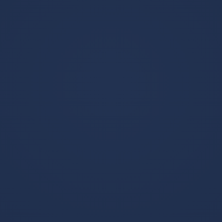
勒当内在休赛期离队，主帅斯托克斯需要重新树立新的核
心。在德勒当内上季一度养伤的情况下，包括卡皮·庞德克斯
特、范德斯洛特、奎格利和T·扬在内的大将或多或少分担了
德勒当内的在攻防两端所起的作用，本赛季她们依然需要承
担更多的责任。更值得期待的是博耶特，这名二年级中锋过
去的赛季在场均不到19分钟的出场时间内能够送出1.35个盖
帽，本赛季被寄予厚望。流失了头号球星对于天空的影响严
重，本赛季要想进入季后赛希望不大。
康涅狄格太阳（Connecticut Sun）
上赛季常规赛排名：联盟第9
预计赛季排名：联盟第11