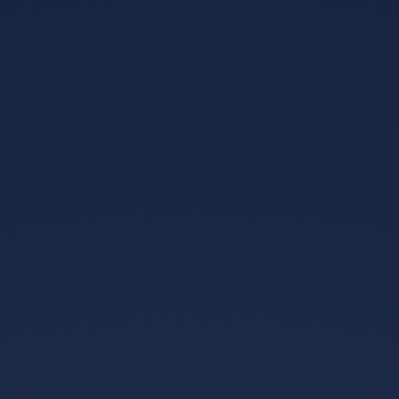
奇才季后赛主场5战全胜，近8次北京时间周六作赛7次打
出大分；近5次交锋，双方4次打出大分；近13次对阵，凯尔
特人赢下其中的9个让分盘，近4次客场面对奇才，凯尔特人
均输盘而回。
ＷNBA赛季东部前瞻：神秘人实力大幅提升