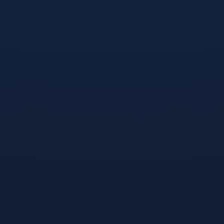
WNBA最引人瞩目的交易，与此同时，神秘人也签下了总冠
军后卫克里斯蒂·托利弗作为补充，主帅迈克·蒂博麾下再增强
援。上赛季东部战绩最差的神秘人一跃成为最不可小视的球
队，甚至有望挑战自由在东部的霸主地位。球队在如此多新
兵的加盟下，化学反应是否能马上就出现仍是个未知之数，
但至少有一点还是可以笃定相信的，球队进攻火力依然会强
大无比，大分选项可以多关注，德勒当内场均砍下20+不是问
题，加上神秘人是上赛季常规赛联盟大分第二多的球队，本
赛季大分依然可期。
1.本站遵循行业规范，任何转载的稿件都会明确标注作者和来源；2.
本站的原创文章，请转载时务必注明文章作者和来源，不尊重原创
的行为开云体育将追究责任；3.作者投稿可能会经我们编辑修改或补