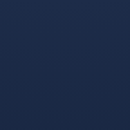
预计赛季排名：联盟第7
本赛季的狂热将迎来没有名宿卡钦斯压阵的一个赛季，
已经为球队效力了十五载的卡钦斯在去年赛季结束后正式退
役。狂热上赛季进攻节奏缓慢场均得分将将超过80分只比鱼
腩银星高，不过球队防守端依然保持侵略性，场均失分高居
联盟前五，防守还是值得信赖的。卡钦斯离去的同时，狂热
也迎来新帅查特曼，此前他曾在芝加哥天空执教过6年时间，
执教经验丰富，功力更是无需怀疑，狂热的打法会不会有所
改变，可以在前一个月一窥究竟。在领袖退役的情况下，随
狂热赢得队史唯一一座总冠军奖杯的球员只剩布莱恩·贾纽埃
里和拉金斯。两人擅打关键战，而球队拥有包括今年新星麦
考尔等多名天赋出色的新星，战力不至于大减，挤进季后赛